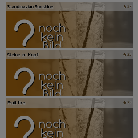
Scandinavian Sunshine
37
Steine im Kopf
25
Fruit fire
22