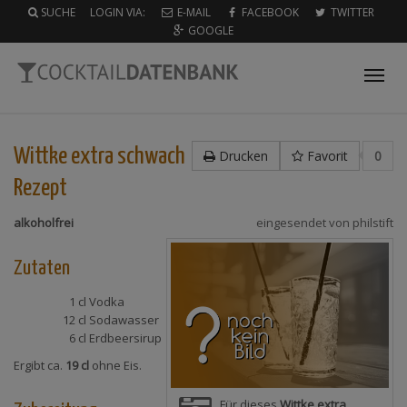
SUCHE
LOGIN VIA:
E-MAIL
FACEBOOK
TWITTER
GOOGLE
Tog
nav
Wittke extra schwach
Drucken
Favorit
0
Rezept
alkoholfrei
eingesendet von
philstift
Zutaten
1 cl
Vodka
12 cl
Sodawasser
6 cl
Erdbeersirup
Ergibt ca.
19 cl
ohne Eis.
Für dieses
Wittke extra