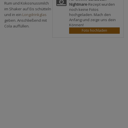
Rum und Kokosnussmilch
Nightmare
-Rezept wurden
im Shaker auf Eis schütteln
noch keine Fotos
hochgeladen. Mach den
und in ein
Longdrinkglas
Anfang und zeige uns dein
geben. Anschließend mit
Können!
Cola auffüllen.
Foto hochladen