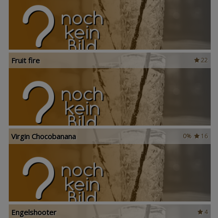
Fruit fire
22
Virgin Chocobanana
0%
16
Engelshooter
4