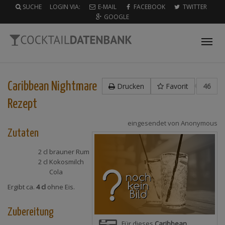
SUCHE
LOGIN VIA:
E-MAIL
FACEBOOK
TWITTER
GOOGLE
Tog
nav
Caribbean Nightmare
Drucken
Favorit
46
Rezept
eingesendet von
Anonymous
Zutaten
2 cl
brauner Rum
2 cl
Kokosmilch
Cola
Ergibt ca.
4 cl
ohne Eis.
Zubereitung
Für dieses
Caribbean