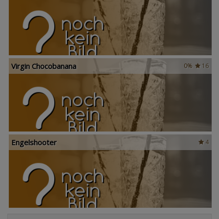
Virgin Chocobanana
0%
16
Engelshooter
4