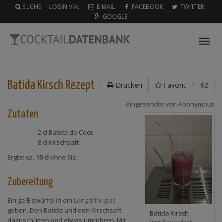
SUCHE
LOGIN VIA:
E-MAIL
FACEBOOK
TWITTER
GOOGLE
Tog
nav
Batida Kirsch
Rezept
Drucken
Favorit
62
eingesendet von
Anonymous
Zutaten
2 cl
Batida de Coco
8 cl
Kirschsaft
Ergibt ca.
10 cl
ohne Eis.
Zubereitung
Einige Eiswürfel in ein
Longdrinkglas
geben. Den Batida und den Kirschsaft
Batida Kirsch
dazuschütten und etwas umrühren. Mit
von
lkquadrat