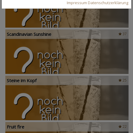
Impressum
Datenschutzerklärung
Scandinavian Sunshine
37
Steine im Kopf
25
Fruit fire
22