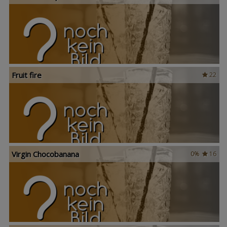
Fruit fire
22
Virgin Chocobanana
0%
16