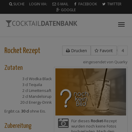
SUCHE
LOGIN VIA:
E-MAIL
FACEBOOK
TWITTER
GOOGLE
Tog
nav
Rocket
Rezept
Drucken
Favorit
4
eingesendet von
Quarky
Zutaten
3 cl
Wodka Black
3 cl
Tequila
2 cl
Limettensaft
2 cl
Mandelsirup
20 cl
Energy-Drink
Ergibt ca.
30 cl
ohne Eis.
Für dieses
Rocket
-Rezept
Zubereitung
wurden noch keine Fotos
hochgeladen. Mach den