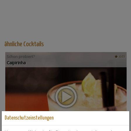
ähnliche Cocktails
Schon probiert?
449
Caipirinha
Datenschutzeinstellungen