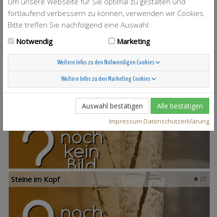
Um unsere Webseite für Sie optimal zu gestalten und
fortlaufend verbessern zu können, verwenden wir Cookies.
Bitte treffen Sie nachfolgend eine Auswahl:
T-Berry
4
Notwendig
Marketing
Weitere Infos zu den Notwendigen Cookies
Weitere Infos zu den Marketing Cookies
Scandinavian Sunshine
37
Auswahl bestätigen
Alle bestätigen
Impressum
Datenschutzerklärung
Steine im Kopf
25