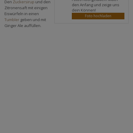
Den
Zuckersirup
und den
den Anfang und zeige uns
Zitronensaft mit einigen
dein Können!
Eiswürfeln in einen
Foto hochladen
Tumbler
geben und mit
Ginger Ale auffüllen.