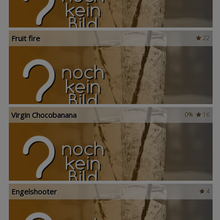
Fruit fire
22
Virgin Chocobanana
0%
16
Engelshooter
4