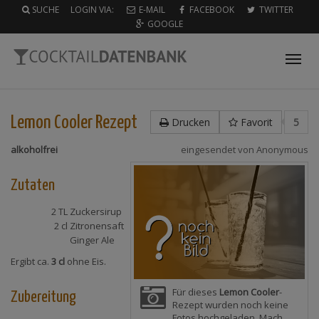
SUCHE
LOGIN VIA:
E-MAIL
FACEBOOK
TWITTER
GOOGLE
Tog
nav
Lemon Cooler
Rezept
Drucken
Favorit
5
alkoholfrei
eingesendet von
Anonymous
Zutaten
2 TL
Zuckersirup
2 cl
Zitronensaft
Ginger Ale
Ergibt ca.
3 cl
ohne Eis.
Für dieses
Lemon Cooler
-
Zubereitung
Rezept wurden noch keine
Fotos hochgeladen. Mach