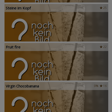
Steine im Kopf
25
Fruit fire
22
Virgin Chocobanana
0%
16