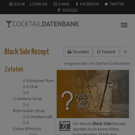
SUCHE
LOGIN VIA:
E-MAIL
FACEBOOK
TWITTER
GOOGLE
Tog
nav
Black Side
Rezept
Drucken
Favorit
0
eingesendet von
Stefan Scheufelen
Zutaten
2 cl
brauner Rum
2 cl
Chai
3 cl
Cranberry Sirup
2 cl
Rohrzucker-Sirup
2 cl
Limettensaft
3 cl
Für dieses
Black Side
-Rezept
Eistee (Pfirsich)
wurden noch keine Fotos
hochgeladen. Mach den
Cola