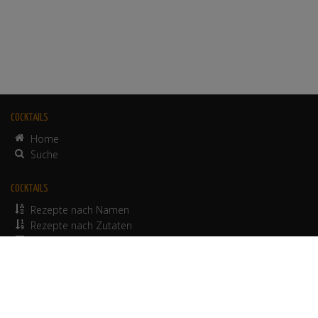
COCKTAILS
Home
Suche
COCKTAILS
Rezepte nach Namen
Rezepte nach Zutaten
alkoholfreie Rezepte
© 2012-2026 Werbepapa GmbH.
Nutzungsbedingungen
•
Impressum