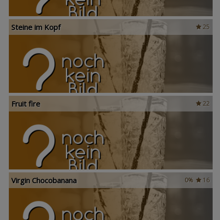
Steine im Kopf
25
Fruit fire
22
Virgin Chocobanana
0%
16