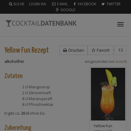
SUCHE
LOGIN VIA:
E-MAIL
FACEBOOK
TWITTER
GOOGLE
Tog
nav
Yellow Fun
Rezept
Drucken
Favorit
13
alkoholfrei
eingesendet von
eve28
Zutaten
2 cl
Mangosirup
2 cl
Zitronensaft
8 cl
Maracujasaft
8 cl
Pfirsichnektar
Ergibt ca.
20 cl
ohne Eis.
Yellow Fun
Zubereitung
von
eve28