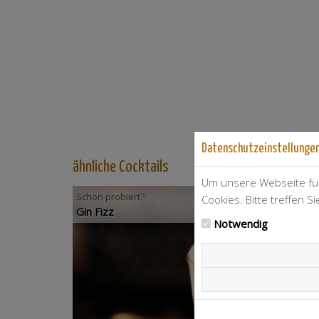
Datenschutzeinstellunge
ähnliche Cocktails
Um unsere Webseite für
Schon probiert?
Cookies. Bitte treffen S
Gin Fizz
Notwendig