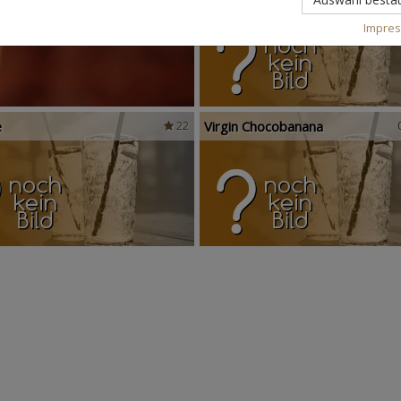
Impre
e
Virgin Chocobanana
22