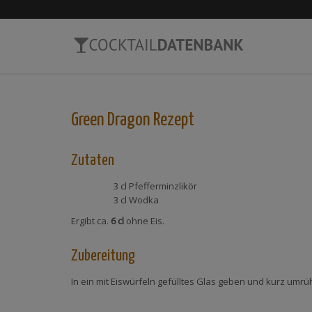
Green Dragon
Rezept
Zutaten
3 cl
Pfefferminzlikör
3 cl
Wodka
Ergibt ca.
6 cl
ohne Eis.
Zubereitung
In ein mit Eiswürfeln gefülltes Glas geben und kurz umrü