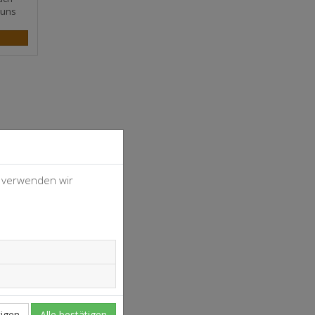
 uns
, verwenden wir
4
37
igen
Alle bestätigen