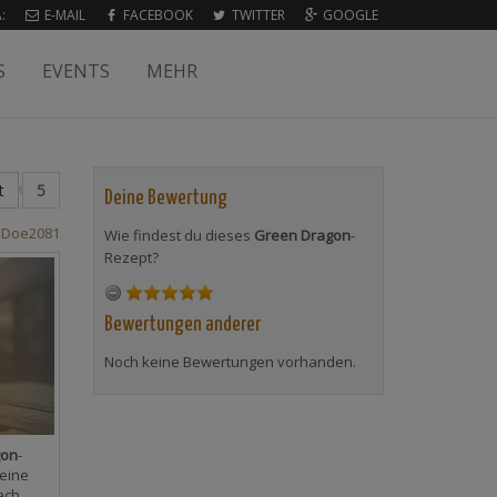
:
E-MAIL
FACEBOOK
TWITTER
GOOGLE
S
EVENTS
MEHR
t
5
Deine Bewertung
nDoe2081
Wie findest du dieses
Green Dragon
-
Rezept?
Bewertungen anderer
Noch keine Bewertungen vorhanden.
gon
-
eine
ach