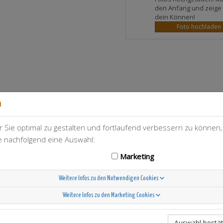
den Anfang und zeige
dein Können!
Foto hochladen
n
 Sie optimal zu gestalten und fortlaufend verbessern zu können
T-Berry
136
ie nachfolgend eine Auswahl:
Marketing
Weitere Infos zu den Notwendigen Cookies
Weitere Infos zu den Marketing Cookies
Scandinavian Sunshine
Auswahl bestät