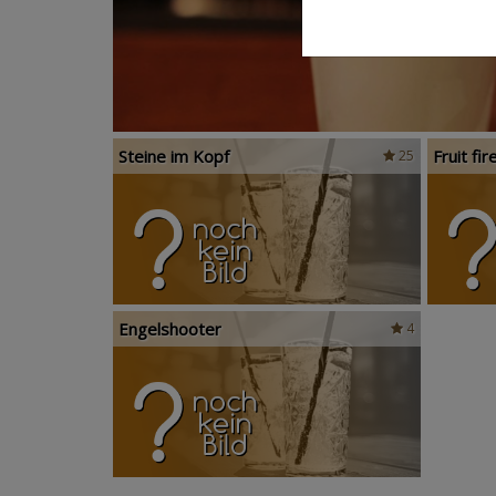
Steine im Kopf
Fruit fir
25
Engelshooter
4