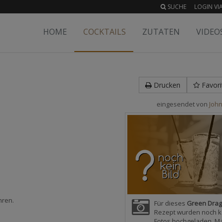
SUCHE
LOGIN VIA
HOME
COCKTAILS
ZUTATEN
VIDEO
Drucken
Favori
eingesendet von
Joh
hren.
Für dieses
Green Dra
Rezept wurden noch k
Fotos hochgeladen. M