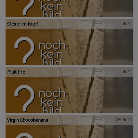
Steine im Kopf
25
Fruit fire
22
Virgin Chocobanana
0%
16