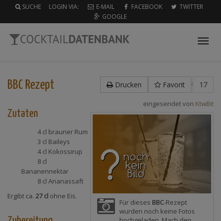
SUCHE
LOGIN VIA:
E-MAIL
FACEBOOK
TWITTER
GOOGLE
Tog
nav
BBC
Rezept
Drucken
Favorit
17
eingesendet von
KtwBit
Zutaten
4 cl
brauner Rum
3 cl
Baileys
4 cl
Kokossirup
8 cl
Bananennektar
8 cl
Ananassaft
Ergibt ca.
27 cl
ohne Eis.
Für dieses
BBC
-Rezept
wurden noch keine Fotos
Zubereitung
hochgeladen. Mach den