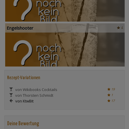
Engelshooter
4
Rezept-Variationen
von Wikibooks Cocktails
19
von Thorsten Schmidt
1
von KtwBit
17
Deine Bewertung