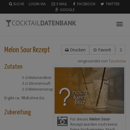
SUCHE
LOGIN VIA:
E-MAIL
FACEBOOK
TWITTER
GOOGLE
Tog
nav
Melon Sour
Rezept
Drucken
Favorit
2
eingesendet von
Tacolonia
Zutaten
5 cl
Melonenlikör
3 cl
Zitronensaft
2 cl
Melonensirup
Ergibt ca.
10 cl
ohne Eis.
Zubereitung
Für dieses
Melon Sour
-
Rezept wurden noch keine
Fotos hochgeladen. Mach