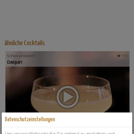
ähnliche Cocktails
Schon probiert?
156
Daiquiri
Datenschutzeinstellungen
Um unsere Webseite für Sie optimal zu gestalten und