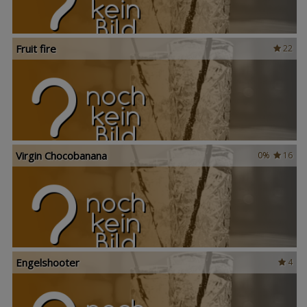
Fruit fire
22
Virgin Chocobanana
0%
16
Engelshooter
4