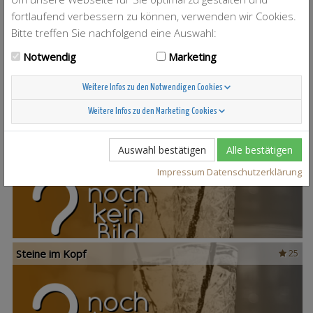
fortlaufend verbessern zu können, verwenden wir Cookies.
Bitte treffen Sie nachfolgend eine Auswahl:
T-Berry
4
Notwendig
Marketing
Weitere Infos zu den Notwendigen Cookies
Weitere Infos zu den Marketing Cookies
Scandinavian Sunshine
37
Auswahl bestätigen
Alle bestätigen
Impressum
Datenschutzerklärung
Steine im Kopf
25