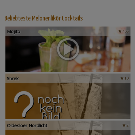
Beliebteste Melonenlikör Cocktails
Mojito
468
Shrek
10
Oldesloer Nordlicht
2