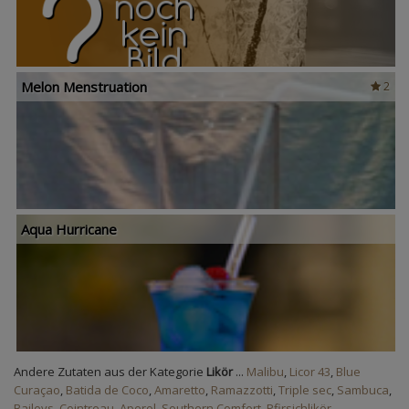
Melon Menstruation
2
Aqua Hurricane
Andere Zutaten aus der Kategorie
Likör
...
Malibu
,
Licor 43
,
Blue
Curaçao
,
Batida de Coco
,
Amaretto
,
Ramazzotti
,
Triple sec
,
Sambuca
,
Baileys
,
Cointreau
,
Aperol
,
Southern Comfort
,
Pfirsichlikör
,