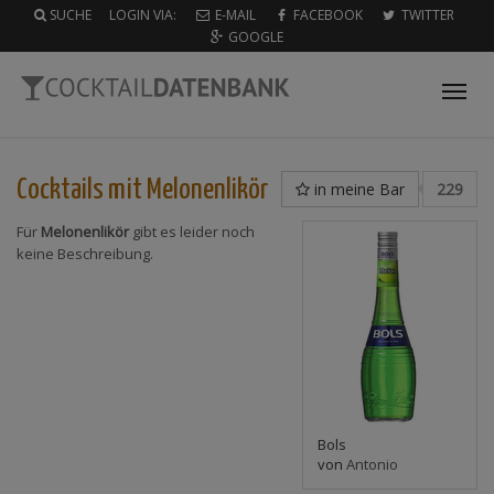
SUCHE
LOGIN VIA:
E-MAIL
FACEBOOK
TWITTER
GOOGLE
Tog
nav
Cocktails mit
Melonenlikör
in meine Bar
229
Für
Melonenlikör
gibt es leider noch
keine Beschreibung.
Bols
von
Antonio