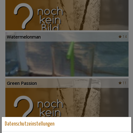
Watermelonman
14
Green Passion
11
Datenschutzeinstellungen
Island Affair
14