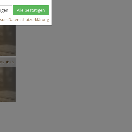
igen
Alle bestätigen
37
ssum
Datenschutzerklärung
0%
16