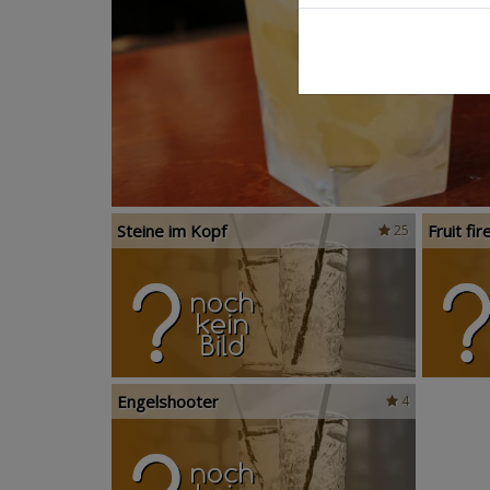
Steine im Kopf
Fruit fir
25
Engelshooter
4