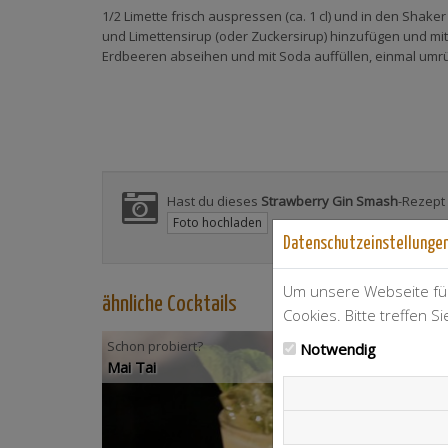
1/2 Limette frisch auspressen (ca. 1 cl) und in den Shake
und Limettensirup (oder Zuckersirup) hinzufügen und mit 4
Erdbeeren abseihen und mit Soda auffüllen, einmal umrü
Hast du dieses
Strawberry Gin Smash
-Rezept 
Foto hochladen
Datenschutzeinstellunge
Um unsere Webseite für
ähnliche Cocktails
Cookies. Bitte treffen S
Schon probiert?
Notwendig
Mai Tai