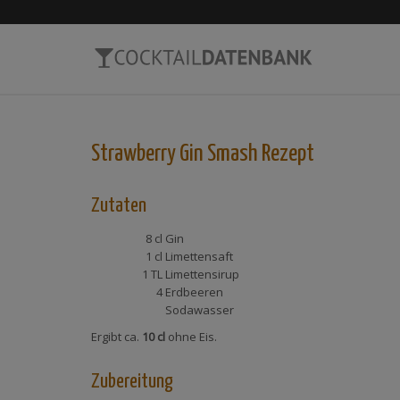
Strawberry Gin Smash
Rezept
Zutaten
8 cl
Gin
1 cl
Limettensaft
1 TL
Limettensirup
4
Erdbeeren
Sodawasser
Ergibt ca.
10 cl
ohne Eis.
Zubereitung