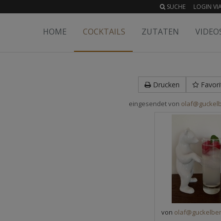
SUCHE
LOGIN VIA
HOME
COCKTAILS
ZUTATEN
VIDEO
Drucken
Favori
eingesendet von
olaf@guckelb
von
olaf@guckelber