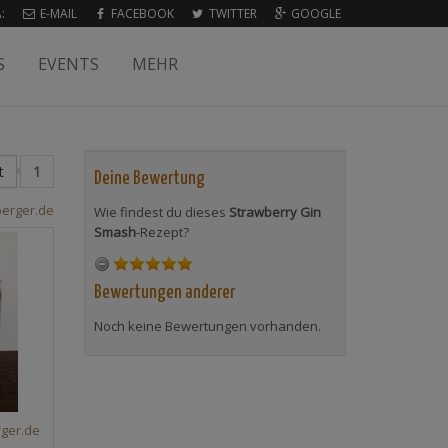
:
E-MAIL
FACEBOOK
TWITTER
GOOGLE
S
EVENTS
MEHR
t
1
Deine Bewertung
erger.de
Wie findest du dieses
Strawberry Gin
Smash
-Rezept?
Bewertungen anderer
Noch keine Bewertungen vorhanden.
ger.de