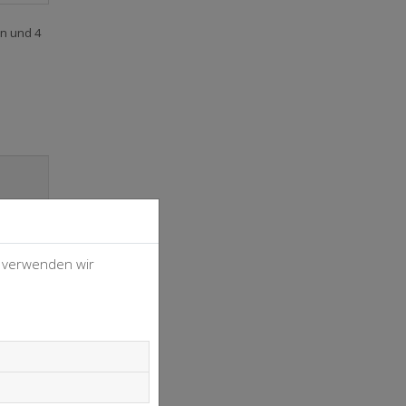
ln und 4
, verwenden wir
4