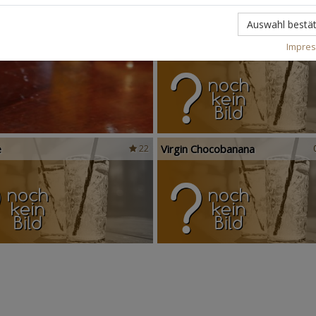
Auswahl bestät
Scandinavian Sunshine
Impre
e
Virgin Chocobanana
22