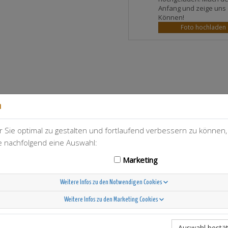
Anfang und zeige uns 
Können!
Foto hochladen
n
 Sie optimal zu gestalten und fortlaufend verbessern zu können
T-Berry
21
ie nachfolgend eine Auswahl:
Marketing
Weitere Infos zu den Notwendigen Cookies
Weitere Infos zu den Marketing Cookies
Scandinavian Sunshine
Auswahl bestät