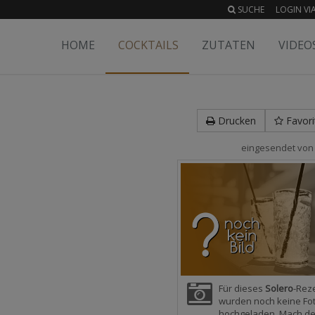
SUCHE
LOGIN VIA
HOME
COCKTAILS
ZUTATEN
VIDEO
Drucken
Favori
eingesendet vo
Für dieses
Solero
-Rez
wurden noch keine Fo
hochgeladen. Mach d