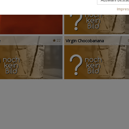
Impre
e
Virgin Chocobanana
22