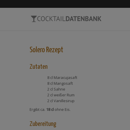
Solero
Rezept
Zutaten
8 cl
Maracujasaft
8 cl
Mangosaft
2 cl
Sahne
2 cl
weißer Rum
2 cl
Vanillesirup
Ergibt ca.
18 cl
ohne Eis.
Zubereitung