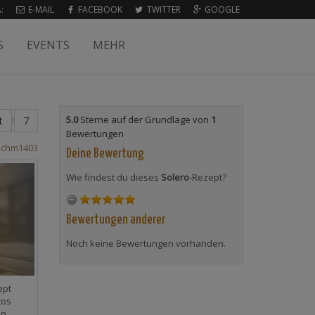
:
E-MAIL
FACEBOOK
TWITTER
GOOGLE
S
EVENTS
MEHR
5.0
Sterne auf der Grundlage von
1
t
7
Bewertungen
n
chm1403
Deine Bewertung
Wie findest du dieses
Solero
-Rezept?
Bewertungen anderer
Noch keine Bewertungen vorhanden.
ept
tos
en