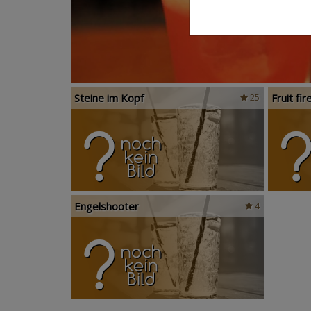
Steine im Kopf
Fruit fir
25
Engelshooter
4