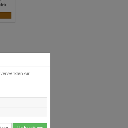
dein
, verwenden wir
4
37
igen
Alle bestätigen