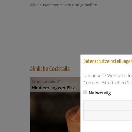
Alles zusammen mixen und genießen
Datenschutzeinstellunge
ähnliche Cocktails
Um unsere Webseite für
Schon probiert?
Cookies. Bitte treffen S
Himbeer-Ingwer Fizz
Notwendig