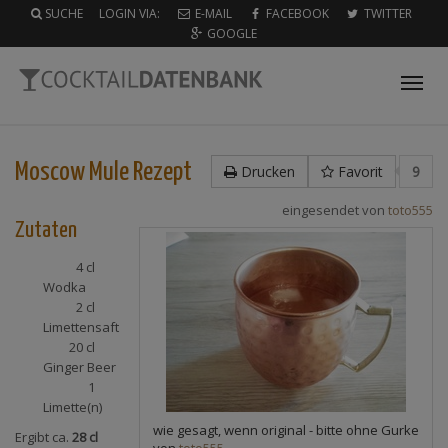
SUCHE
LOGIN VIA:
E-MAIL
FACEBOOK
TWITTER
GOOGLE
Tog
nav
Moscow Mule
Rezept
Drucken
Favorit
9
eingesendet von
toto555
Zutaten
4 cl
Wodka
2 cl
Limettensaft
20 cl
Ginger Beer
1
Limette(n)
wie gesagt, wenn original - bitte ohne Gurke
Ergibt ca.
28 cl
von
toto555