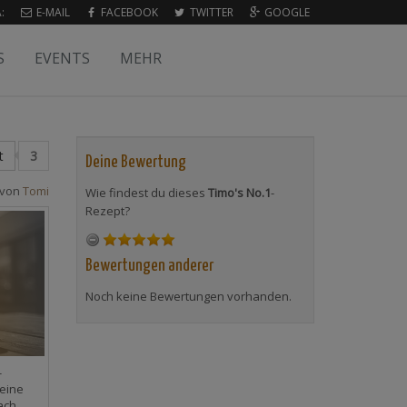
:
E-MAIL
FACEBOOK
TWITTER
GOOGLE
S
EVENTS
MEHR
t
3
Deine Bewertung
 von
Tomi
Wie findest du dieses
Timo's No.1
-
Rezept?
Bewertungen anderer
Noch keine Bewertungen vorhanden.
-
eine
ach