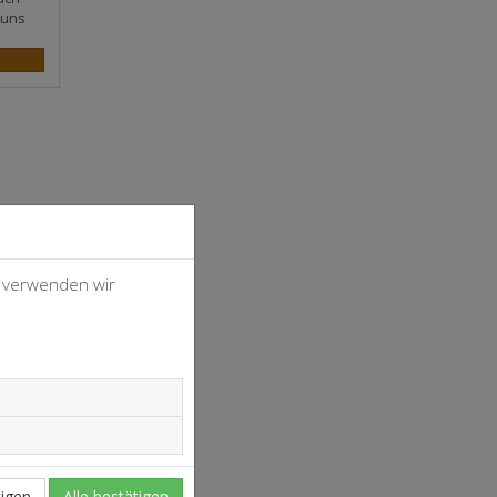
 uns
, verwenden wir
4
37
igen
Alle bestätigen