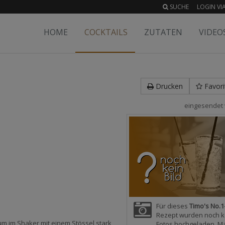
SUCHE
LOGIN VIA
HOME
COCKTAILS
ZUTATEN
VIDEO
Drucken
Favori
eingesendet
Für dieses
Timo's No.1
Rezept wurden noch k
um im Shaker mit einem Stössel stark
Fotos hochgeladen. M