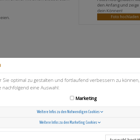
den Anfang und zeige
dein Können!
Foto hochladen
seien.
n
 Sie optimal zu gestalten und fortlaufend verbessern zu können
T-Berry
2
ie nachfolgend eine Auswahl:
Marketing
Weitere Infos zu den Notwendigen Cookies
Weitere Infos zu den Marketing Cookies
Scandinavian Sunshine
Auswahl bestät