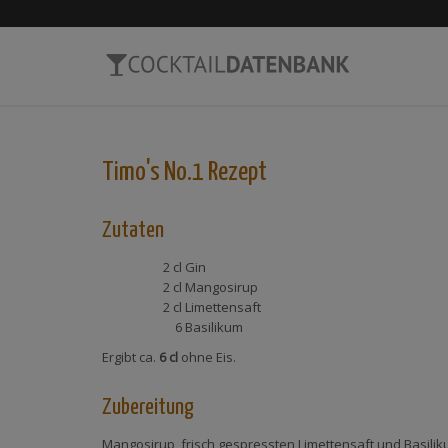
Timo's No.1
Rezept
Zutaten
2 cl
Gin
2 cl
Mangosirup
2 cl
Limettensaft
6
Basilikum
Ergibt ca.
6 cl
ohne Eis.
Zubereitung
Mangosirup, frisch gespressten Limettensaft und Basilik