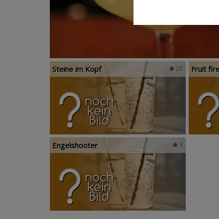
Steine im Kopf
Fruit fir
25
Engelshooter
4