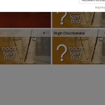
Impre
e
Virgin Chocobanana
22