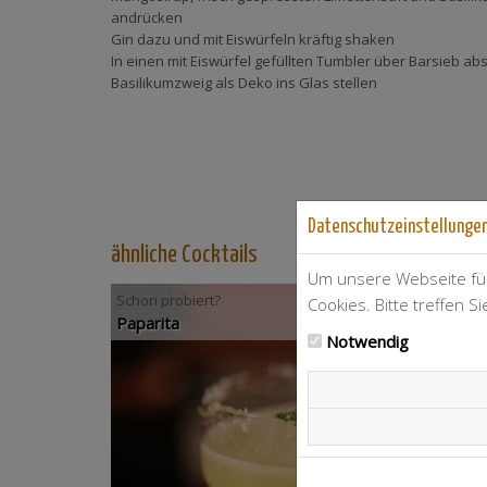
andrücken
Gin dazu und mit Eiswürfeln kräftig shaken
In einen mit Eiswürfel gefüllten Tumbler über Barsieb ab
Basilikumzweig als Deko ins Glas stellen
Datenschutzeinstellunge
ähnliche Cocktails
Um unsere Webseite für
Schon probiert?
Cookies. Bitte treffen S
Paparita
Notwendig