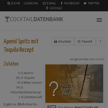
SUCHE
LOGIN VIA:
E-MAIL
FACEBOOK
TWITTER
GOOGLE
Tog
nav
Aperol Spritz mit
Drucken
Favorit
1
Tequila
Rezept
eingesendet von
renba
Zutaten
5 cl
Aperol
2½ cl
Tequila
10 cl
Bitter Lemon
1½ cl
Holunderblütensirup
1 cl
Limettensaft
Ergibt ca.
20 cl
ohne Eis.
Für dieses
Aperol Spritz mit