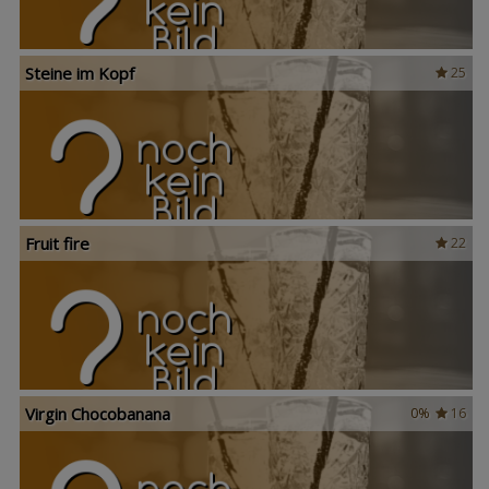
Steine im Kopf
25
Fruit fire
22
Virgin Chocobanana
0%
16