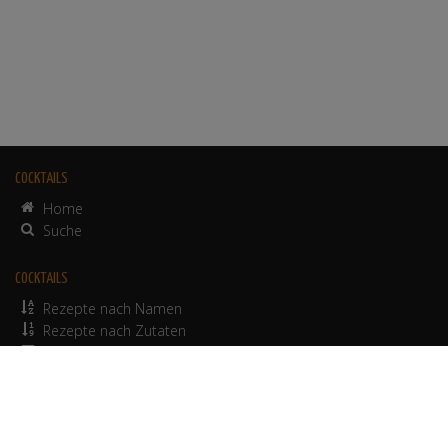
COCKTAILS
Home
Suche
COCKTAILS
Rezepte nach Namen
Rezepte nach Zutaten
alkoholfreie Rezepte
© 2012-2026 Werbepapa GmbH.
Nutzungsbedingungen
•
Impressum