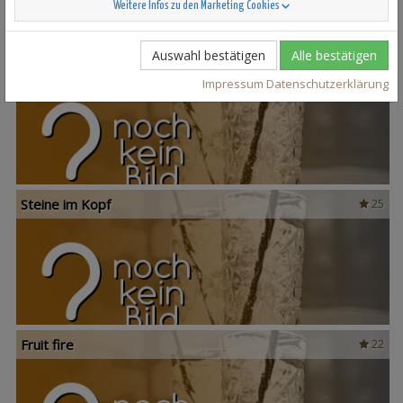
Weitere Infos zu den Marketing Cookies
Auswahl bestätigen
Alle bestätigen
Scandinavian Sunshine
37
Impressum
Datenschutzerklärung
Steine im Kopf
25
Fruit fire
22