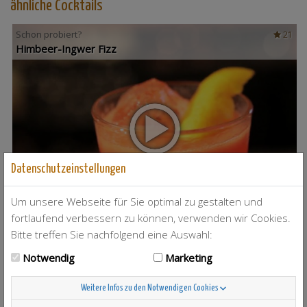
ähnliche Cocktails
Schon probiert?
21
Himbeer-Ingwer Fizz
Datenschutzeinstellungen
Um unsere Webseite für Sie optimal zu gestalten und
fortlaufend verbessern zu können, verwenden wir Cookies.
Bitte treffen Sie nachfolgend eine Auswahl:
T-Berry
4
Notwendig
Marketing
Weitere Infos zu den Notwendigen Cookies