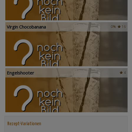
Virgin Chocobanana
0%
16
Engelshooter
4
Rezept-Variationen