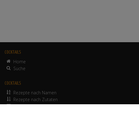
COCKTAILS
Home
Suche
COCKTAILS
Rezepte nach Namen
Rezepte nach Zutaten
alkoholfreie Rezepte
© 2012-2026 Werbepapa GmbH.
Nutzungsbedingungen
•
Impressum