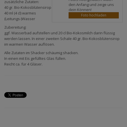
zusätzliche Zutaten:
den Anfang und zeige uns
40 gr. Bio-Kokosblütensirop
dein Können!
40 ml (4 cl) warmes
Foto hochladen
(Leitungs-)Wasser
Zubereitung:
ggf. Wasserbad aufstellen und 20 cl Bio-Kokosmilch darin flüssig
werden lassen. In einer zweiten Schale 40 gr. Bio-Kokosblütensirop
im warmen Wasser auflösen.
Alle Zutaten im Shacker schäumig shacken.
In einen mit Eis gefülltes Glas füllen.
Reicht ca. für 4 Gläser.