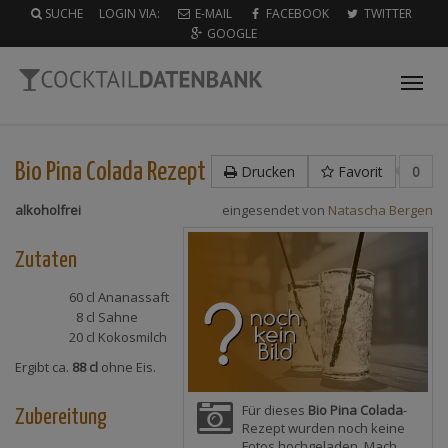
SUCHE
LOGIN VIA:
E-MAIL
FACEBOOK
TWITTER
GOOGLE
Tog
nav
Bio Pina Colada
Rezept
Drucken
Favorit
0
alkoholfrei
eingesendet von
Natascha Bergen
Zutaten
60 cl
Ananassaft
8 cl
Sahne
20 cl
Kokosmilch
Ergibt ca.
88 cl
ohne Eis.
Für dieses
Bio Pina Colada
-
Zubereitung
Rezept wurden noch keine
Fotos hochgeladen. Mach