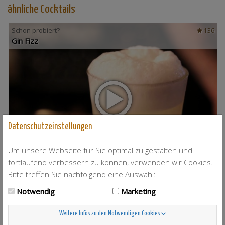
ähnliche Cocktails
Schon probiert?
136
Gin Fizz
Datenschutzeinstellungen
Um unsere Webseite für Sie optimal zu gestalten und
fortlaufend verbessern zu können, verwenden wir Cookies.
Bitte treffen Sie nachfolgend eine Auswahl:
T-Berry
4
Notwendig
Marketing
Weitere Infos zu den Notwendigen Cookies