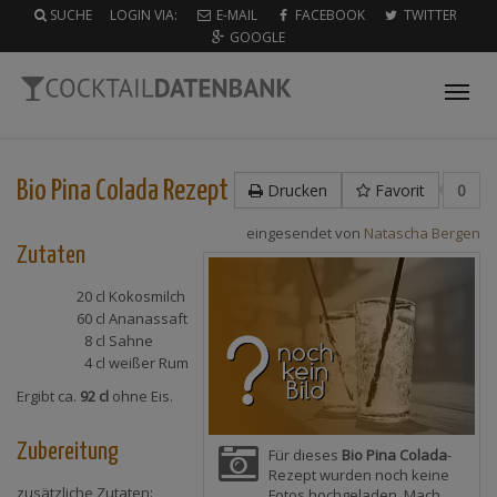
SUCHE
LOGIN VIA:
E-MAIL
FACEBOOK
TWITTER
GOOGLE
Tog
nav
Bio Pina Colada
Rezept
Drucken
Favorit
0
eingesendet von
Natascha Bergen
Zutaten
20 cl
Kokosmilch
60 cl
Ananassaft
8 cl
Sahne
4 cl
weißer Rum
Ergibt ca.
92 cl
ohne Eis.
Zubereitung
Für dieses
Bio Pina Colada
-
Rezept wurden noch keine
zusätzliche Zutaten:
Fotos hochgeladen. Mach