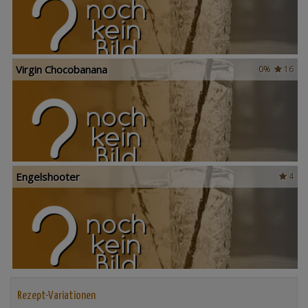
Virgin Chocobanana
0%
16
Engelshooter
4
Rezept-Variationen