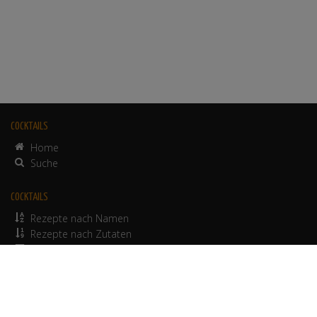
COCKTAILS
Home
Suche
COCKTAILS
Rezepte nach Namen
Rezepte nach Zutaten
alkoholfreie Rezepte
© 2012-2026 Werbepapa GmbH.
Nutzungsbedingungen
•
Impressum