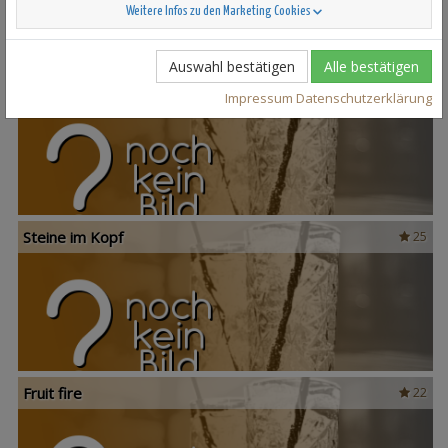
Weitere Infos zu den Marketing Cookies
Auswahl bestätigen
Alle bestätigen
Scandinavian Sunshine
37
Impressum
Datenschutzerklärung
Steine im Kopf
25
Fruit fire
22