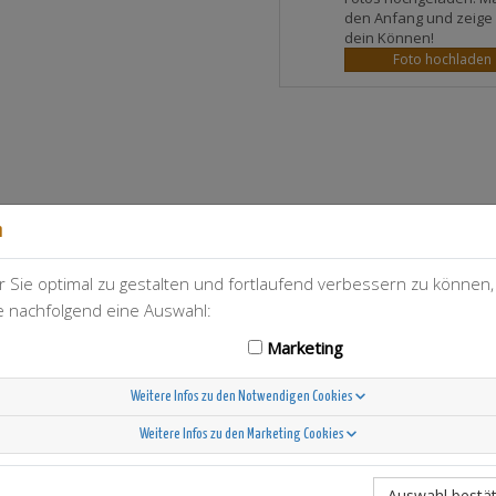
den Anfang und zeige
dein Können!
Foto hochladen
n
 Sie optimal zu gestalten und fortlaufend verbessern zu können
T-Berry
16
ie nachfolgend eine Auswahl:
Marketing
Weitere Infos zu den Notwendigen Cookies
Weitere Infos zu den Marketing Cookies
Scandinavian Sunshine
Auswahl bestät