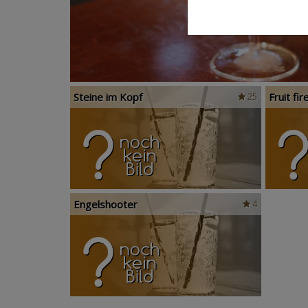
Steine im Kopf
Fruit fir
25
Engelshooter
4