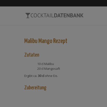
Malibu Mango
Rezept
Zutaten
10 cl
Malibu
20 cl
Mangosaft
Ergibt ca.
30 cl
ohne Eis.
Zubereitung