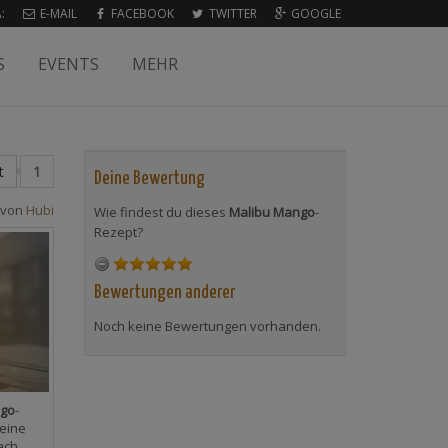
:
E-MAIL
FACEBOOK
TWITTER
GOOGLE
S
EVENTS
MEHR
t
1
Deine Bewertung
 von
Hubi
Wie findest du dieses
Malibu Mango
-
Rezept?
Bewertungen anderer
Noch keine Bewertungen vorhanden.
ngo
-
eine
ach