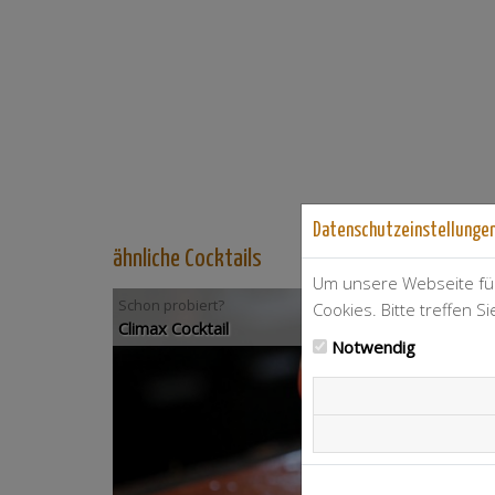
Datenschutzeinstellunge
ähnliche Cocktails
Um unsere Webseite für
Schon probiert?
Cookies. Bitte treffen S
Climax Cocktail
Notwendig