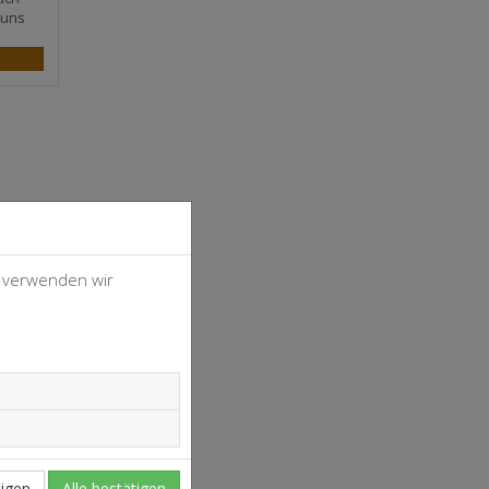
 uns
, verwenden wir
4
37
igen
Alle bestätigen