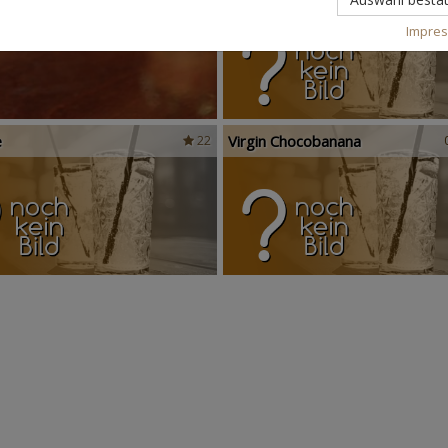
Impre
e
Virgin Chocobanana
22