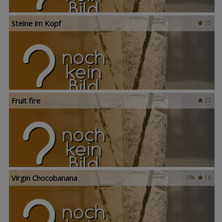
Steine im Kopf
25
Fruit fire
22
Virgin Chocobanana
0%
16