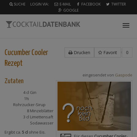
SUCHE
LOGIN VIA:
E-MAIL
FACEBOOK
TWITTER
GOOGLE
Tog
nav
Cucumber Cooler
Drucken
Favorit
0
Rezept
eingesendet von
Gaspode
Zutaten
4 cl
Gin
1½
Rohrzucker-Sirup
8
Minzeblätter
3 cl
Limettensaft
Sodawasser
Ergibt ca.
5 cl
ohne Eis.
Für dieses
Cucumber Cooler
-