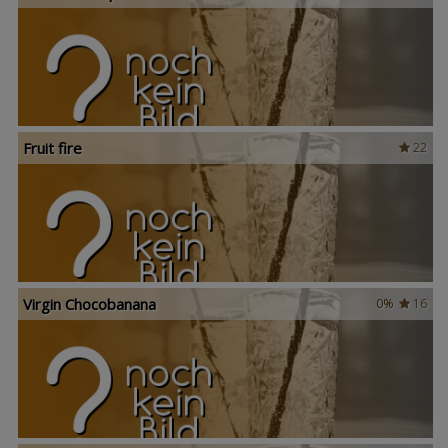
Fruit fire
22
Virgin Chocobanana
0%
16