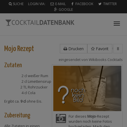
SUCHE
LOGIN VIA:
E-MAIL
FACEBOOK
TWITTER
GOOGLE
Tog
nav
Mojo
Rezept
Drucken
Favorit
8
eingesendet von
Wikibooks Cocktails
Zutaten
2 cl
weißer Rum
2 cl
Limettensirup
2 TL
Rohrzucker
4 cl
Cola
Ergibt ca.
9 cl
ohne Eis.
Zubereitung
Für dieses
Mojo
-Rezept
wurden noch keine Fotos
Alle Zutaten in einen
hochgeladen. Mach den