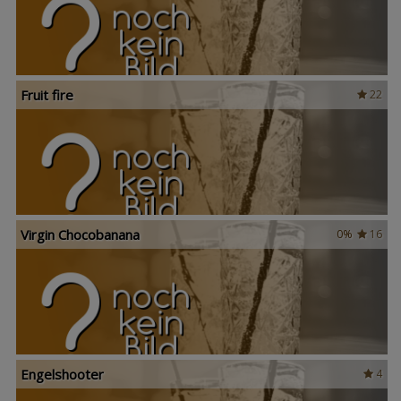
Fruit fire
22
Virgin Chocobanana
0%
16
Engelshooter
4