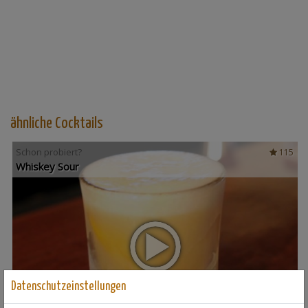
ähnliche Cocktails
Schon probiert?
115
Whiskey Sour
Datenschutzeinstellungen