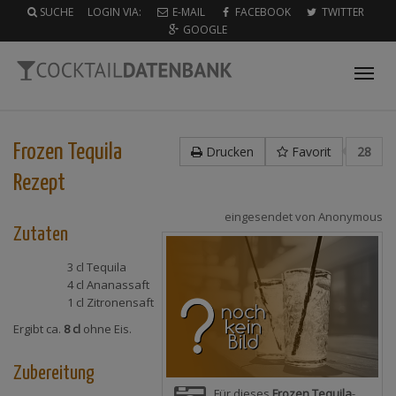
SUCHE
LOGIN VIA:
E-MAIL
FACEBOOK
TWITTER
GOOGLE
Tog
nav
Frozen Tequila
Drucken
Favorit
28
Rezept
eingesendet von
Anonymous
Zutaten
3 cl
Tequila
4 cl
Ananassaft
1 cl
Zitronensaft
Ergibt ca.
8 cl
ohne Eis.
Zubereitung
Für dieses
Frozen Tequila
-