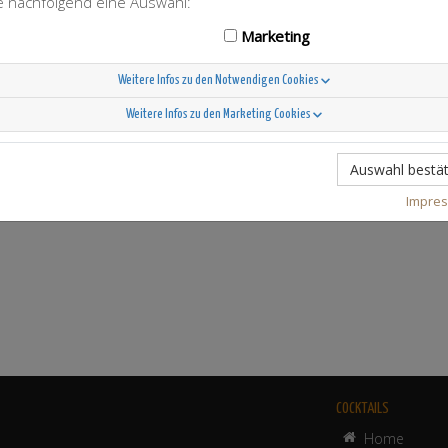
ie nachfolgend eine Auswahl:
Marketing
Weitere Infos zu den Notwendigen Cookies
Weitere Infos zu den Marketing Cookies
Auswahl bestät
Impre
COCKTAILS
Home