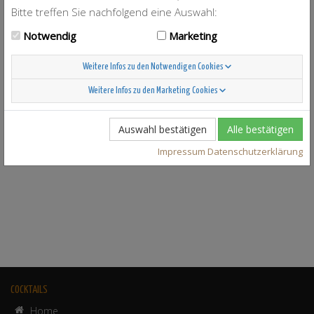
Bitte treffen Sie nachfolgend eine Auswahl:
Notwendig
Marketing
Chlorwasser
5
Weitere Infos zu den Notwendigen Cookies
Weitere Infos zu den Marketing Cookies
Auswahl bestätigen
Alle bestätigen
Impressum
Datenschutzerklärung
JSON
COCKTAILS
Home