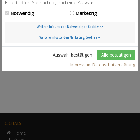
Bitte treffen Sie nachfolgend eine Auswahl:
Notwendig
Marketing
zu
zu
Weitere Infos zu den Notwendigen Cookies
The Real Fake
The Real Fake
Strawberry Milkshake
Strawberry Milkshake
Weitere Infos zu den Marketing Cookies
Auswahl bestätigen
Alle bestätigen
Impressum
Datenschutzerklärung
COCKTAILS
Home
Suche