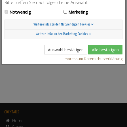
Bitte treffen Sie nachfolgend eine Auswahl:
Erdbeer-Traum
Long Island Ice Tea
Notwendig
Marketing
Pina Colada
Swimming Pool
Weitere Infos zu den Notwendigen Cookies
JSON
Weitere Infos zu den Marketing Cookies
Cocktail-Karte als PDF
Auswahl bestätigen
Alle bestätigen
Impressum
Datenschutzerklärung
COCKTAILS
Home
Suche