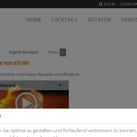
SUCHE
LOGIN VIA
HOME
COCKTAILS
ZUTATEN
VIDEO
eigene Rezepte
Fotos
1
e von nitram
at bisher noch keine Rezepte veröffentlicht.
shioned
42
n
 Sie optimal zu gestalten und fortlaufend verbessern zu können