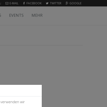
:
E-MAIL
FACEBOOK
TWITTER
GOOGLE
S
EVENTS
MEHR
, verwenden wir