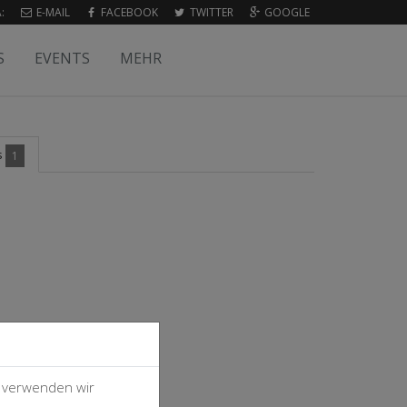
:
E-MAIL
FACEBOOK
TWITTER
GOOGLE
S
EVENTS
MEHR
s
1
, verwenden wir