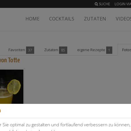
SUCHE
LOGIN VIA
HOME
COCKTAILS
ZUTATEN
VIDEO
Favoriten
Zutaten
eigene Rezepte
Foto
37
85
1
von Totte
n
 Sie optimal zu gestalten und fortlaufend verbessern zu können