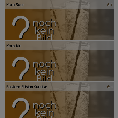
Korn Sour
2
Korn Kir
Eastern Frisian Sunrise
4