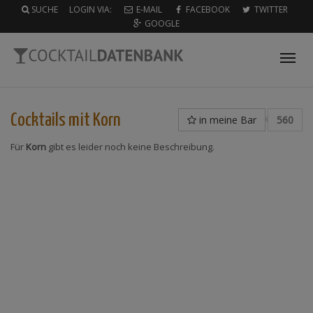
SUCHE
LOGIN VIA:
E-MAIL
FACEBOOK
TWITTER
GOOGLE
Tog
nav
Cocktails mit
Korn
in meine Bar
560
Für
Korn
gibt es leider noch keine Beschreibung.