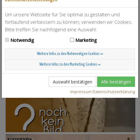
Um unsere Webseite für Sie optimal zu gestalten und
fortlaufend verbessern zu können, verwenden wir Cookies.
Weitere Cocktail-Rezepte mit Korn
Bitte treffen Sie nachfolgend eine Auswahl:
Notwendig
Marketing
The Fennel Flavour
3
Weitere Infos zu den Notwendigen Cookies
Weitere Infos zu den Marketing Cookies
Auswahl bestätigen
Alle bestätigen
Piturinha
1
Impressum
Datenschutzerklärung
Kornpirinha
2