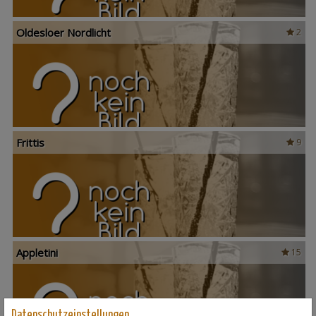
Oldesloer Nordlicht
2
Frittis
9
Appletini
15
Datenschutzeinstellungen