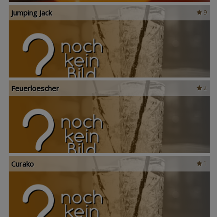
Jumping Jack
9
Feuerloescher
2
Curako
1