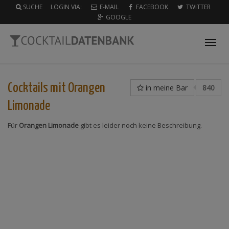
SUCHE
LOGIN VIA:
E-MAIL
FACEBOOK
TWITTER
GOOGLE
Tog
nav
Cocktails mit
Orangen
in meine Bar
840
Limonade
Für
Orangen Limonade
gibt es leider noch keine Beschreibung.