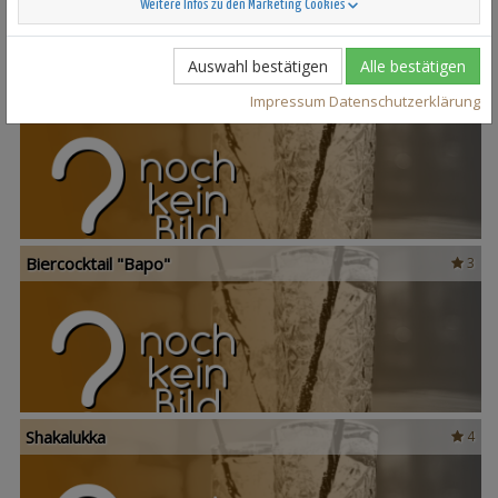
Weitere Infos zu den Marketing Cookies
Auswahl bestätigen
Alle bestätigen
Fluffy Duck
3
Impressum
Datenschutzerklärung
Biercocktail "Bapo"
3
Shakalukka
4