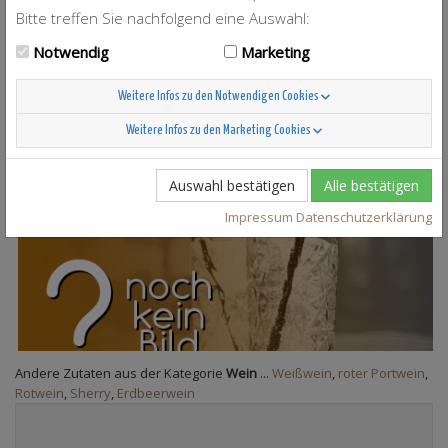
Bitte treffen Sie nachfolgend eine Auswahl:
Notwendig
Marketing
Simply Red
1
Weitere Infos zu den Notwendigen Cookies
Weitere Infos zu den Marketing Cookies
Auswahl bestätigen
Alle bestätigen
Sherry flip
Impressum
Datenschutzerklärung
Andere Zutaten aus der Kategorie
Wein
...
Weißwein
,
roter Portwein
,
Rotwein
,
Sherry
,
Erdbeerwein