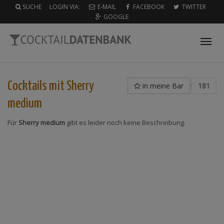
SUCHE
LOGIN VIA:
E-MAIL
FACEBOOK
TWITTER
GOOGLE
Tog
nav
Cocktails mit
Sherry
in meine Bar
181
medium
Für
Sherry medium
gibt es leider noch keine Beschreibung.