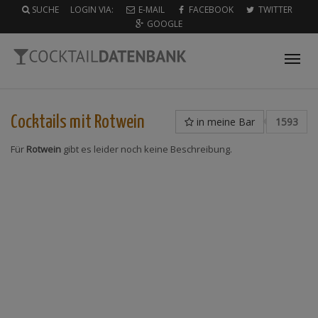
SUCHE
LOGIN VIA:
E-MAIL
FACEBOOK
TWITTER
GOOGLE
Tog
nav
Cocktails mit
Rotwein
in meine Bar
1593
Für
Rotwein
gibt es leider noch keine Beschreibung.