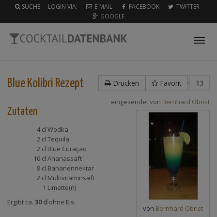
SUCHE
LOGIN VIA:
E-MAIL
FACEBOOK
TWITTER
GOOGLE
Tog
nav
Blue Kolibri
Rezept
Drucken
Favorit
13
eingesendet von
Bernhard Obrist
Zutaten
4 cl
Wodka
2 cl
Tequila
2 cl
Blue Curaçao
10 cl
Ananassaft
8 cl
Bananennektar
2 cl
Multivitaminsaft
1
Limette(n)
Ergibt ca.
30 cl
ohne Eis.
von
Bernhard Obrist