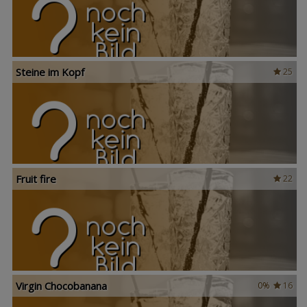
Steine im Kopf
25
Fruit fire
22
Virgin Chocobanana
0%
16