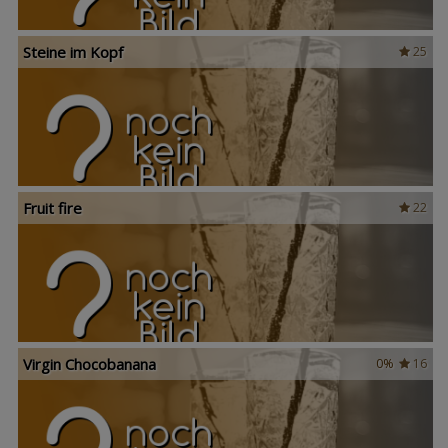
Steine im Kopf
25
Fruit fire
22
Virgin Chocobanana
0%
16