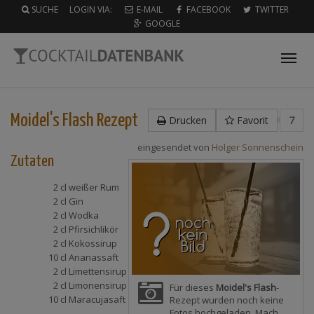
SUCHE
LOGIN VIA:
E-MAIL
FACEBOOK
TWITTER
GOOGLE
Tog
nav
Moidel's Flash
Rezept
Drucken
Favorit
7
eingesendet von
Holger Sonnenschein
Zutaten
2 cl
weißer Rum
2 cl
Gin
2 cl
Wodka
2 cl
Pfirsichlikör
2 cl
Kokossirup
10 cl
Ananassaft
2 cl
Limettensirup
2 cl
Limonensirup
Für dieses
Moidel's Flash
-
10 cl
Maracujasaft
Rezept wurden noch keine
Fotos hochgeladen. Mach