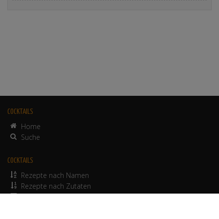
COCKTAILS
Home
Suche
COCKTAILS
Rezepte nach Namen
Rezepte nach Zutaten
alkoholfreie Rezepte