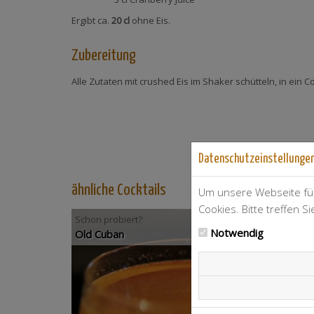
Ergibt ca.
20 cl
ohne Eis.
Zubereitung
Alle Zutaten mit crushed Eis im Shaker schütteln, in ein
Datenschutzeinstellunge
ähnliche Cocktails
Um unsere Webseite für
Cookies. Bitte treffen S
Schon probiert?
Notwendig
Old Cuban