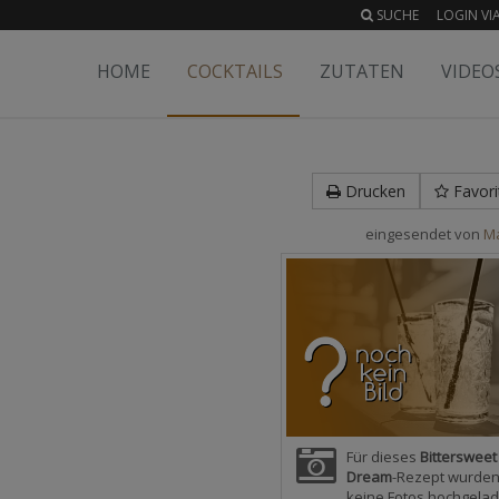
SUCHE
LOGIN VIA
HOME
COCKTAILS
ZUTATEN
VIDEO
Drucken
Favori
eingesendet von
M
Für dieses
Bittersweet
Dream
-Rezept wurden
keine Fotos hochgelad