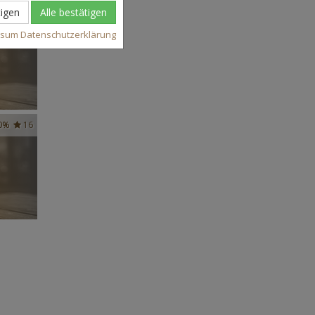
igen
Alle bestätigen
37
ssum
Datenschutzerklärung
0%
16