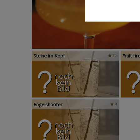
Steine im Kopf
Fruit fir
25
Engelshooter
4