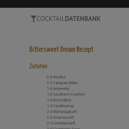
Bittersweet Dream
Rezept
Zutaten
5 cl
Wodka
2 cl
Campari Bitter
1 cl
Amaretto
1 cl
Southern Comfort
1 cl
Kirschlikör
1 cl
Vanillesirup
2 cl
Maracujasaft
2 cl
Ananassaft
2 cl
Limettensaft
3 cl
Cranberry Juice