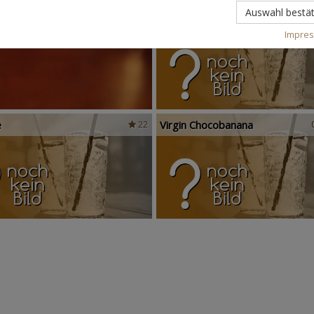
Auswahl bestät
Scandinavian Sunshine
Impre
e
Virgin Chocobanana
22