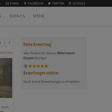
:
E-MAIL
FACEBOOK
TWITTER
GOOGLE
S
EVENTS
MEHR
t
1
Deine Bewertung
arbrosbo
Wie findest du dieses
Bittersweet
Dream
-Rezept?
Bewertungen anderer
Noch keine Bewertungen vorhanden.
 noch
en.