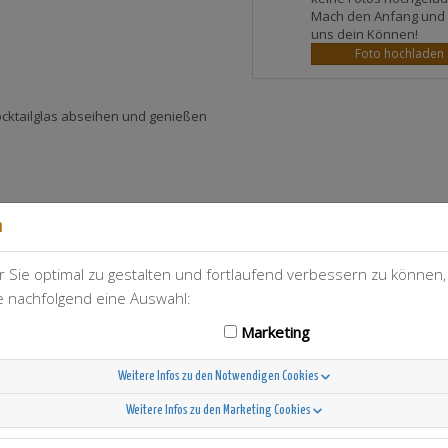
Mach den Anfang und 
uns dein Können!
Foto hochladen
 Cocktailglas abseihen und genießen
n
 Sie optimal zu gestalten und fortlaufend verbessern zu können
ie nachfolgend eine Auswahl:
T-Berry
5
Marketing
Weitere Infos zu den Notwendigen Cookies
Weitere Infos zu den Marketing Cookies