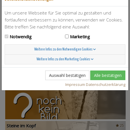
Um unsere Webseite für Sie optimal zu gestalten und
fortlaufend verbessern zu können, verwenden wir Cookies.
Bitte treffen Sie nachfolgend eine Auswahl:
T-Berry
4
Notwendig
Marketing
Weitere Infos zu den Notwendigen Cookies
Weitere Infos zu den Marketing Cookies
Auswahl bestätigen
Alle bestätigen
Scandinavian Sunshine
37
Impressum
Datenschutzerklärung
Steine im Kopf
25