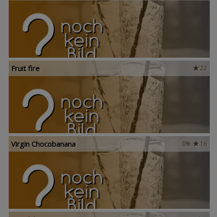
Fruit fire
22
Virgin Chocobanana
0%
16