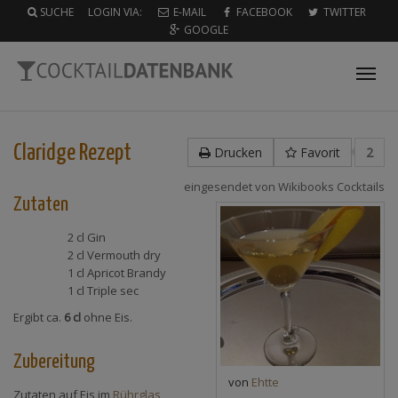
SUCHE
LOGIN VIA:
E-MAIL
FACEBOOK
TWITTER
GOOGLE
Tog
nav
Claridge
Rezept
Drucken
Favorit
2
eingesendet von
Wikibooks Cocktails
Zutaten
2 cl
Gin
2 cl
Vermouth dry
1 cl
Apricot Brandy
1 cl
Triple sec
Ergibt ca.
6 cl
ohne Eis.
Zubereitung
von
Ehtte
Zutaten auf Eis im
Rührglas