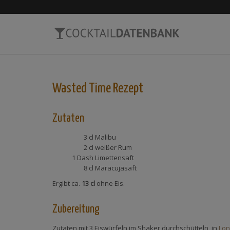
Wasted Time
Rezept
Zutaten
3 cl
Malibu
2 cl
weißer Rum
1 Dash
Limettensaft
8 cl
Maracujasaft
Ergibt ca.
13 cl
ohne Eis.
Zubereitung
Zutaten mit 3 Eiswürfeln im Shaker durchschütteln, in
Lon