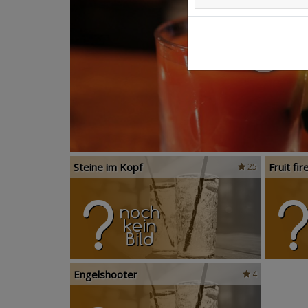
Steine im Kopf
Fruit fir
25
Engelshooter
4