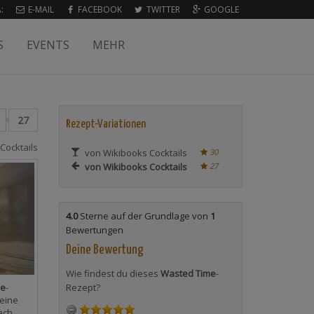
:
E-MAIL
FACEBOOK
TWITTER
GOOGLE
S
EVENTS
MEHR
27
Rezept-Variationen
Cocktails
von Wikibooks Cocktails
30
von Wikibooks Cocktails
27
4.0
Sterne auf der Grundlage von
1
Bewertungen
Deine Bewertung
Wie findest du dieses
Wasted Time
-
me
-
Rezept?
eine
ach