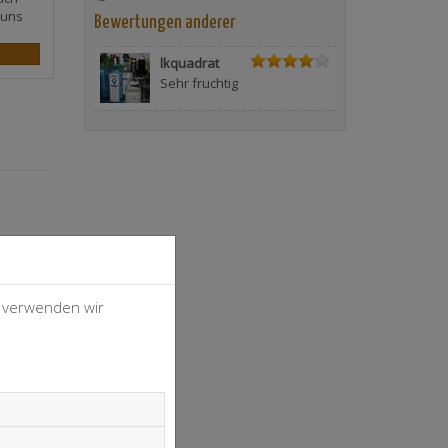
 uns
Bewertungen anderer
lkquadrat
Sehr fruchtig
, verwenden wir
4