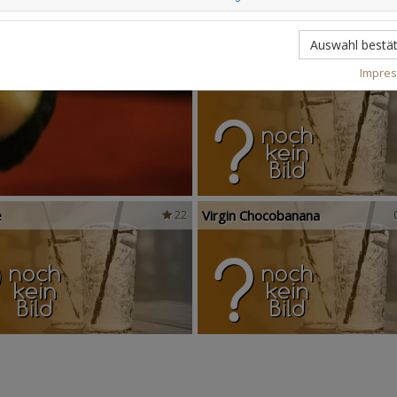
Auswahl bestät
Impre
Scandinavian Sunshine
e
Virgin Chocobanana
22