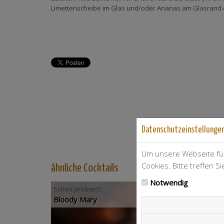
Limettenscheibe im Glas und/oder Ananas am Glasrand 
Datenschutzeinstellunge
Um unsere Webseite für
Cookies. Bitte treffen S
ähnliche Cocktails
Notwendig
Schon probiert?
Bloody Mary