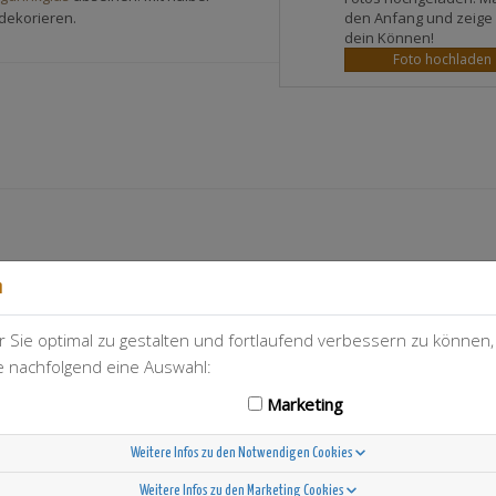
den Anfang und zeige
dekorieren.
dein Können!
Foto hochladen
n
 Sie optimal zu gestalten und fortlaufend verbessern zu können
ie nachfolgend eine Auswahl:
Marketing
T-Berry
78
Weitere Infos zu den Notwendigen Cookies
Weitere Infos zu den Marketing Cookies