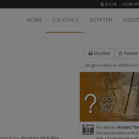
SUCHE
LOGIN VIA
HOME
COCKTAILS
ZUTATEN
VIDEO
Drucken
Favorit
eingesendet von
Wikibooks 
Für dieses
Wasted Ti
Rezept wurden noch k
gdrinkglas
abseihen. Mit halber
Fotos hochgeladen. M