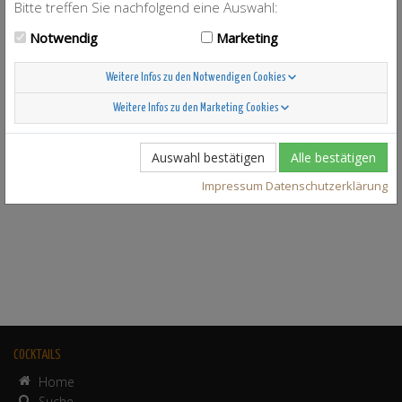
Bitte treffen Sie nachfolgend eine Auswahl:
Notwendig
Marketing
Weitere Infos zu den Notwendigen Cookies
zu
Swimming Pool
Weitere Infos zu den Marketing Cookies
Auswahl bestätigen
Alle bestätigen
Impressum
Datenschutzerklärung
COCKTAILS
Home
Suche