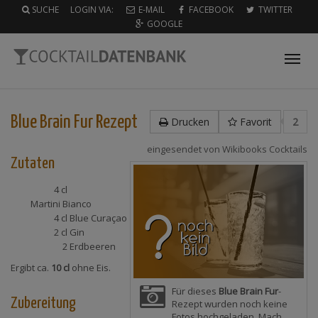
SUCHE
LOGIN VIA:
E-MAIL
FACEBOOK
TWITTER
GOOGLE
Tog
nav
Blue Brain Fur
Rezept
Drucken
Favorit
2
eingesendet von
Wikibooks Cocktails
Zutaten
4 cl
Martini Bianco
4 cl
Blue Curaçao
2 cl
Gin
2
Erdbeeren
Ergibt ca.
10 cl
ohne Eis.
Für dieses
Blue Brain Fur
-
Zubereitung
Rezept wurden noch keine
Fotos hochgeladen. Mach