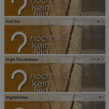
Fruit fire
22
Virgin Chocobanana
0%
16
Engelshooter
4