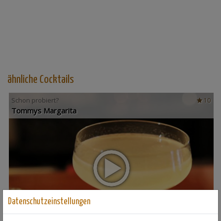
ähnliche Cocktails
Schon probiert?
10
Tommys Margarita
Datenschutzeinstellungen