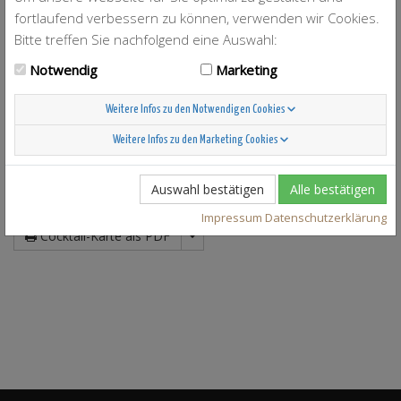
Ipanema
fortlaufend verbessern zu können, verwenden wir Cookies.
Long Island Ice Tea
Bitte treffen Sie nachfolgend eine Auswahl:
Moscow Mule
Orgasmus Shot
Notwendig
Marketing
Sex on the beach
Solero
Weitere Infos zu den Notwendigen Cookies
Swimmingpool
Tequila Sunrise
Weitere Infos zu den Marketing Cookies
Tropical Sunrise
Virgin Coco Loco
Whiskey Sour
Auswahl bestätigen
Alle bestätigen
JSON
Impressum
Datenschutzerklärung
Cocktail-Karte als PDF