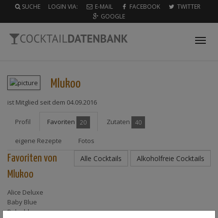
SUCHE
LOGIN VIA:
E-MAIL
FACEBOOK
TWITTER
GOOGLE
Tog
nav
Mlukoo
ist Mitglied seit dem 04.09.2016
Profil
Favoriten
Zutaten
20
40
eigene Rezepte
Fotos
Favoriten von
Alle Cocktails
Alkoholfreie Cocktails
Mlukoo
Alice Deluxe
Baby Blue
Baby blue