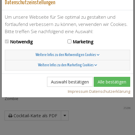
Baltic
Datenschutzeinstellungen
Big Fake
Blue milk
Um unsere Webseite für Sie optimal zu gestalten und
Caribbean Night
fortlaufend verbessern zu können, verwenden wir Cookies.
Cococabana
Bitte treffen Sie nachfolgend eine Auswahl:
Eldorado
Love Passion
Notwendig
Marketing
Multi-Blue Spezial Cocktail
Orange Flip
Weitere Infos zu den Notwendigen Cookies
Planter's Punch
Planters Punch
Weitere Infos zu den Marketing Cookies
Porter´s sweet cocktail
Sunshine Punsh
Tequila Sunrise
Auswahl bestätigen
Alle bestätigen
Wolgaschiffer
Impressum
Datenschutzerklärung
Yellow Almond
Zombie
JSON
Cocktail-Karte als PDF