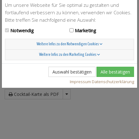
Blaue Maus
Um unsere Webseite für Sie optimal zu gestalten und
Deep Green Sea
fortlaufend verbessern zu können, verwenden wir Cookies.
Innocence
Bitte treffen Sie nachfolgend eine Auswahl:
Lost Love
Milky Way
Notwendig
Marketing
Ouzo Liakada
Pandora
Weitere Infos zu den Notwendigen Cookies
Parker's Punch
Pink Bananuschka
Weitere Infos zu den Marketing Cookies
Sex Rouge
Sweet Armageddon
Vanity
Auswahl bestätigen
Alle bestätigen
Yachtclub Punch
Impressum
Datenschutzerklärung
JSON
Cocktail-Karte als PDF