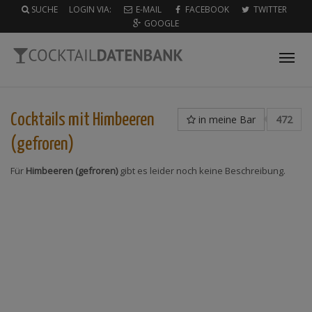
SUCHE
LOGIN VIA:
E-MAIL
FACEBOOK
TWITTER
GOOGLE
Tog
nav
Cocktails mit
Himbeeren
in meine Bar
472
(gefroren)
Für
Himbeeren (gefroren)
gibt es leider noch keine Beschreibung.