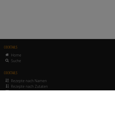
COCKTAILS
Home
Suche
COCKTAILS
Rezepte nach Namen
Rezepte nach Zutaten
alkoholfreie Rezepte
© 2012-2026 Werbepapa GmbH.
Nutzungsbedingungen
•
Impressum