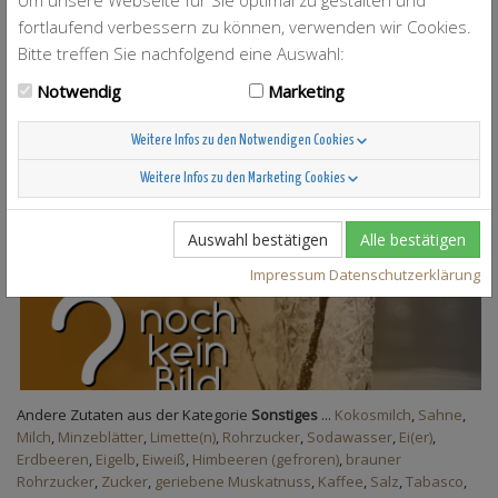
Um unsere Webseite für Sie optimal zu gestalten und
fortlaufend verbessern zu können, verwenden wir Cookies.
Bitte treffen Sie nachfolgend eine Auswahl:
Hot Coconut Chocolate
0%
12
Notwendig
Marketing
Weitere Infos zu den Notwendigen Cookies
Weitere Infos zu den Marketing Cookies
Auswahl bestätigen
Alle bestätigen
Baileys Bomb
12
Impressum
Datenschutzerklärung
Andere Zutaten aus der Kategorie
Sonstiges
...
Kokosmilch
,
Sahne
,
Milch
,
Minzeblätter
,
Limette(n)
,
Rohrzucker
,
Sodawasser
,
Ei(er)
,
Erdbeeren
,
Eigelb
,
Eiweiß
,
Himbeeren (gefroren)
,
brauner
Rohrzucker
,
Zucker
,
geriebene Muskatnuss
,
Kaffee
,
Salz
,
Tabasco
,