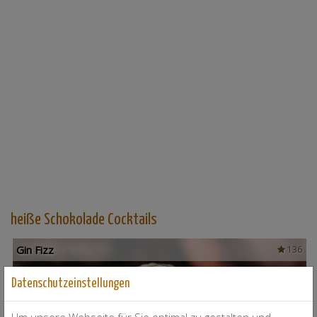
heiße Schokolade Cocktails
Gin Fizz
136
Datenschutzeinstellungen