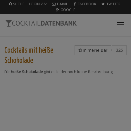
SUCHE
LOGIN VIA:
E-MAIL
FACEBOOK
TWITTER
GOOGLE
Tog
nav
Cocktails mit
heiße
in meine Bar
326
Schokolade
Für
heiße Schokolade
gibt es leider noch keine Beschreibung.