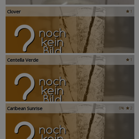
Clover
1
Centella Verde
1
Caribean Sunrise
0%
2