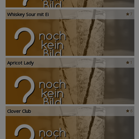
Whiskey Sour mit Ei
7
Apricot Lady
1
Clover Club
6