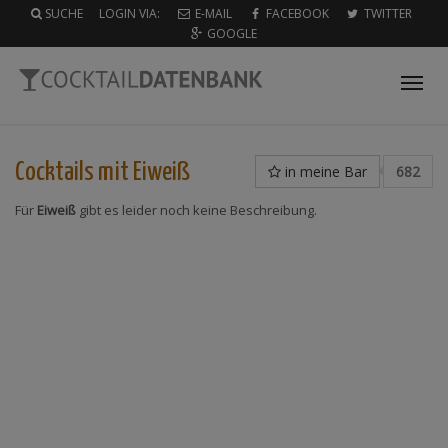
SUCHE
LOGIN VIA:
E-MAIL
FACEBOOK
TWITTER
GOOGLE
Tog
nav
Cocktails mit
Eiweiß
in meine Bar
682
Für
Eiweiß
gibt es leider noch keine Beschreibung.