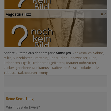
Angostura Fizz
2
Andere Zutaten aus der Kategorie
Sonstiges
...
Kokosmilch
,
Sahne
,
Milch
,
Minzeblätter
,
Limette(n)
,
Rohrzucker
,
Sodawasser
,
Ei(er)
,
Erdbeeren
,
Eigelb
,
Himbeeren (gefroren)
,
brauner Rohrzucker
,
Zucker
,
geriebene Muskatnuss
,
Kaffee
,
heiße Schokolade
,
Salz
,
Tabasco
,
Kakaopulver
,
Honig
Deine Bewertung
Wie findest du
Eiweiß
?