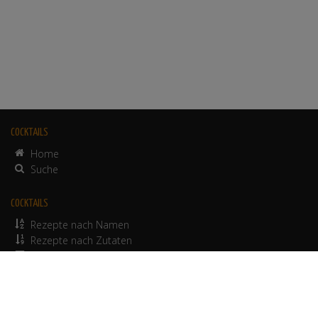
COCKTAILS
Home
Suche
COCKTAILS
Rezepte nach Namen
Rezepte nach Zutaten
alkoholfreie Rezepte
© 2012-2026 Werbepapa GmbH.
Nutzungsbedingungen
•
Impressum