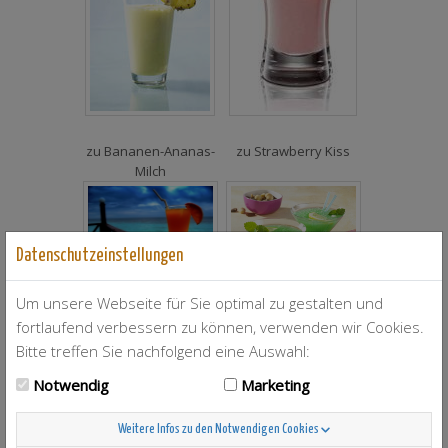
zu
Bananen-Ananas-
zu
Strawberry Kiss
Milch
Datenschutzeinstellungen
Um unsere Webseite für Sie optimal zu gestalten und
zu
Summerfeeling
zu
Green Girl
fortlaufend verbessern zu können, verwenden wir Cookies.
Bitte treffen Sie nachfolgend eine Auswahl:
Notwendig
Marketing
Weitere Infos zu den Notwendigen Cookies