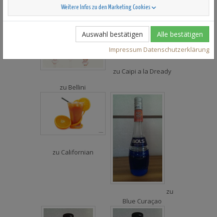
zu
American Beauty
zu
Shirley Temple
Weitere Infos zu den Marketing Cookies
Auswahl bestätigen
Alle bestätigen
Impressum
Datenschutzerklärung
zu
Caipi a la Dready
zu
Bellini
zu
Californian
zu
Blue Curaçao