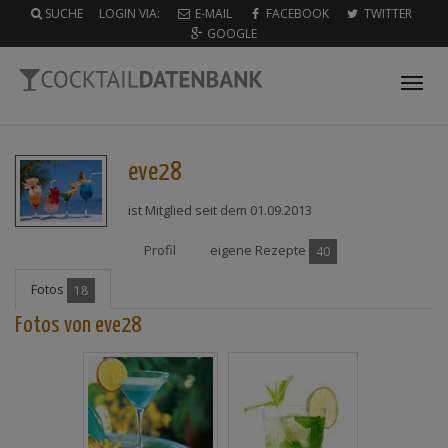
SUCHE
LOGIN VIA:
E-MAIL
FACEBOOK
TWITTER
GOOGLE
Tog
nav
eve28
ist Mitglied seit dem 01.09.2013
Profil
eigene Rezepte
40
Fotos
18
Fotos von eve28