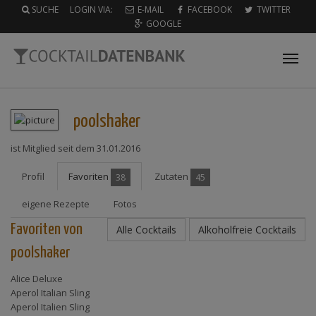
SUCHE
LOGIN VIA:
E-MAIL
FACEBOOK
TWITTER
GOOGLE
Tog
nav
poolshaker
ist Mitglied seit dem 31.01.2016
Profil
Favoriten
Zutaten
38
45
eigene Rezepte
Fotos
Favoriten von
Alle Cocktails
Alkoholfreie Cocktails
poolshaker
Alice Deluxe
Aperol Italian Sling
Aperol Italien Sling