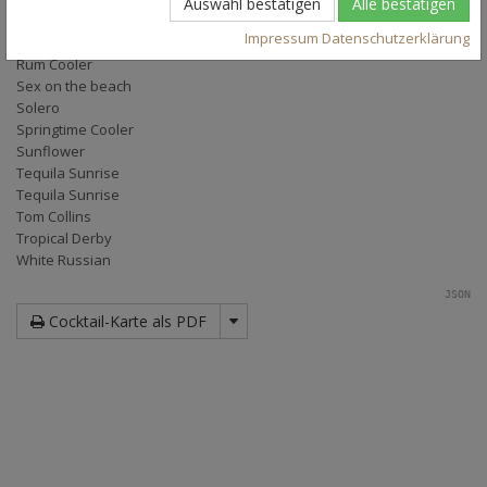
Auswahl bestätigen
Alle bestätigen
Poolside Tropical
Impressum
Datenschutzerklärung
Purple Haze
Rum Cooler
Sex on the beach
Solero
Springtime Cooler
Sunflower
Tequila Sunrise
Tequila Sunrise
Tom Collins
Tropical Derby
White Russian
JSON
Cocktail-Karte als PDF