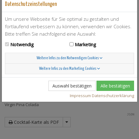
Datenschutzeinstellungen
Black Pearl
Bloody Mary
Blue Lagoon
Um unsere Webseite für Sie optimal zu gestalten und
Bubble Gum
fortlaufend verbessern zu können, verwenden wir Cookies.
Car Driver
Bitte treffen Sie nachfolgend eine Auswahl:
Caribbean Nightmare
Cinderella
Notwendig
Marketing
Holy Bartender
Ipanema
Weitere Infos zu den Notwendigen Cookies
Johnny Coconut
Mojito
Weitere Infos zu den Marketing Cookies
Orgasmus Shot
Pina Colada
Auswahl bestätigen
Alle bestätigen
Solero
Swimming Pool
Impressum
Datenschutzerklärung
Tommys Margarita
Virgin Pina Colada
JSON
Cocktail-Karte als PDF