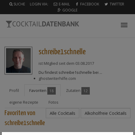
SUCHE
LOGIN VIA:
E-MAIL
FACEBOOK
TWITTER
GOOGLE
Tog
nav
schreibe1schnelle
ist Mitglied seit dem 03.08.2017
Du findest schreibe1schnelle bei ...
ghostwriterhilfe.com
Profil
Favoriten
Zutaten
18
12
eigene Rezepte
Fotos
Favoriten von
Alle Cocktails
Alkoholfreie Cocktails
schreibe1schnelle
Adios Motherfucker