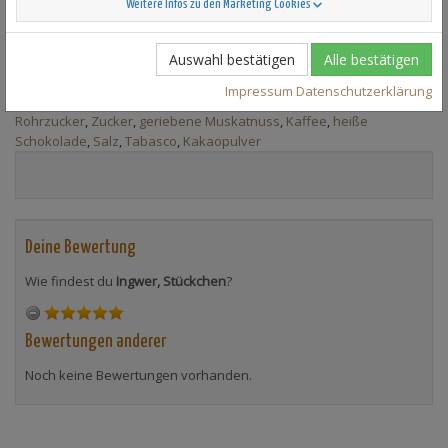
Weitere Infos zu den Marketing Cookies
Auswahl bestätigen
Alle bestätigen
Andere Zutaten aus der Kategorie
Sonstiges
...
Kokosmilch
,
Sahne
,
Milch
,
Minzeblätter
,
Limette(n)
,
Rohrzucker
,
Sodawasser
,
Ei(er)
,
Impressum
Datenschutzerklärung
Erdbeeren
,
Eigelb
,
Eiweiß
,
Himbeeren (gefroren)
,
brauner
Rohrzucker
,
Zucker
,
geriebene Muskatnuss
,
Kaffee
,
heiße
Schokolade
,
Salz
,
Tabasco
,
Kakaopulver
Deine Bewertung
Wie findest du
Ingwer, Stückchen
?
Bewertungen anderer
Noch keine Bewertungen vorhanden.