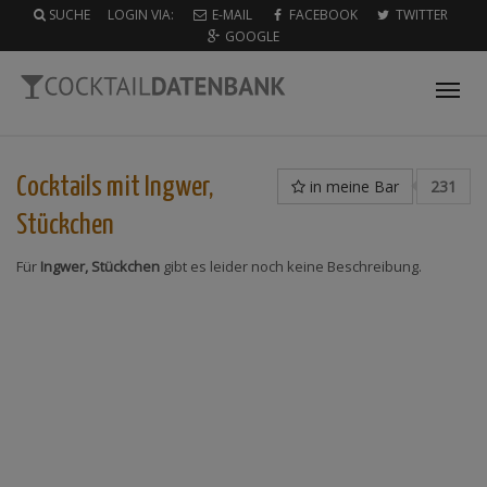
SUCHE
LOGIN VIA:
E-MAIL
FACEBOOK
TWITTER
GOOGLE
Tog
nav
Cocktails mit
Ingwer,
in meine Bar
231
Stückchen
Für
Ingwer, Stückchen
gibt es leider noch keine Beschreibung.