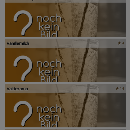
Vanillemilch
4
Valderama
14