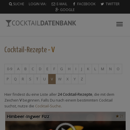
SUCHE
LOGIN VIA:
E-MAIL
FACEBOOK
TWITTER
GOOGLE
Tog
nav
Cocktail-Rezepte
- V
0-9
A
B
C
D
E
F
G
H
I
J
K
L
M
N
O
P
Q
R
S
T
U
V
W
X
Y
Z
Hier findest du eine Liste aller
24 Cocktail-Rezepte
, die mit dem
Zeichen
V
beginnen. Falls Du nach einem bestimmten Cocktail
suchst, nutze die
Cocktail-Suche
.
Himbeer-Ingwer Fizz
21