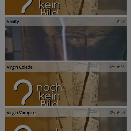
Vanity
69
Virgin Colada
0%
58
Virgin Vampire
0%
54