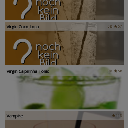
Virgin Coco Loco
0%
57
Virgin Caipirinha Tonic
0%
58
Vampire
113