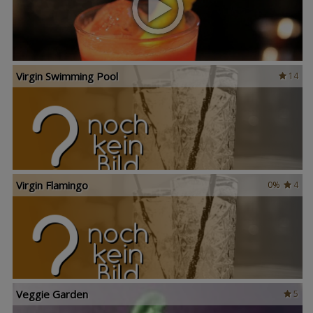
Virgin Swimming Pool
14
Virgin Flamingo
0%
4
Veggie Garden
5