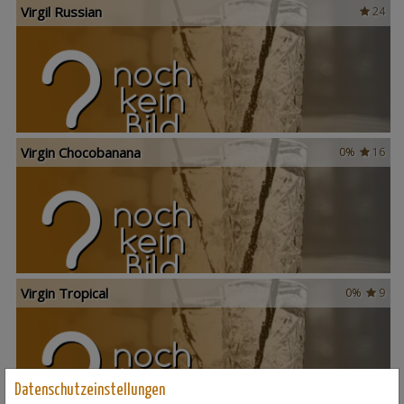
Virgil Russian
24
Virgin Chocobanana
0%
16
Virgin Tropical
0%
9
Datenschutzeinstellungen